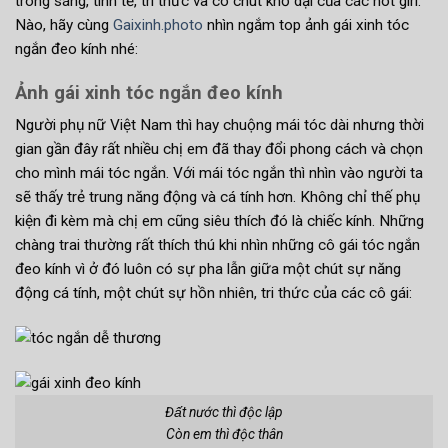
trong sáng, tinh tế, tri thức và có chút khờ dại của các hot girl.
Nào, hãy cùng
Gaixinh.photo
nhìn ngắm top ảnh gái xinh tóc
ngắn đeo kính nhé:
Ảnh gái xinh tóc ngắn đeo kính
Người phụ nữ Việt Nam thì hay chuộng mái tóc dài nhưng thời
gian gần đây rất nhiều chị em đã thay đổi phong cách và chọn
cho mình mái tóc ngắn. Với mái tóc ngắn thì nhìn vào người ta
sẽ thấy trẻ trung năng động và cá tính hơn. Không chỉ thế phụ
kiện đi kèm mà chị em cũng siêu thích đó là chiếc kính. Những
chàng trai thường rất thích thú khi nhìn những cô gái tóc ngắn
đeo kính vì ở đó luôn có sự pha lẫn giữa một chút sự năng
động cá tính, một chút sự hồn nhiên, tri thức của các cô gái:
Đất nước thì độc lập
Còn em thì độc thân