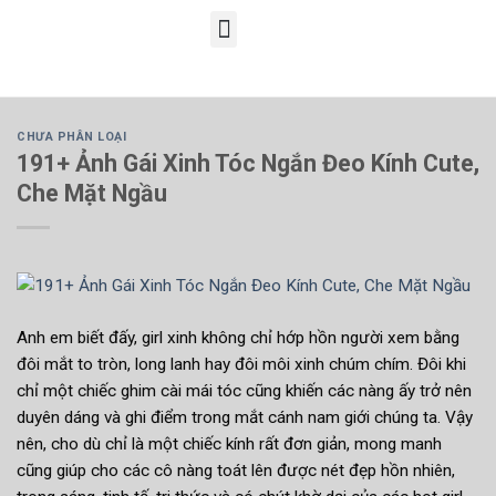
ẢNH SEX ĐỘNG, HÌNH SEX GIF
CHƯA PHÂN LOẠI
191+ Ảnh Gái Xinh Tóc Ngắn Đeo Kính Cute,
Che Mặt Ngầu
Anh em biết đấy, girl xinh không chỉ hớp hồn người xem bằng
đôi mắt to tròn, long lanh hay đôi môi xinh chúm chím. Đôi khi
chỉ một chiếc ghim cài mái tóc cũng khiến các nàng ấy trở nên
duyên dáng và ghi điểm trong mắt cánh nam giới chúng ta. Vậy
nên, cho dù chỉ là một chiếc kính rất đơn giản, mong manh
cũng giúp cho các cô nàng toát lên được nét đẹp hồn nhiên,