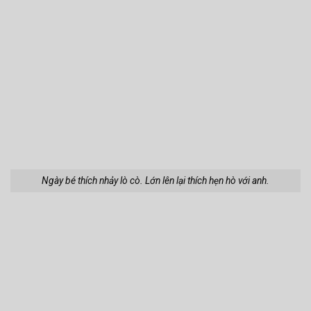
Người ta say rượu say bia, còn em thì lại say anh.
Anh có biết tại sao đầu tuần lại bắt đầu bằng thứ hai không? Bởi vì anh
là thứ nhất!