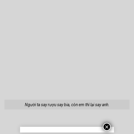
1m13
Hot Girl Tiktok Reency
Tiktoker Lê Bống Diện
Ngô 2k Cute, Dễ
Áo Dài Trắng Khoe
Thương, Xinh Đẹp
Đường Cong Tuyệt
Đẹp