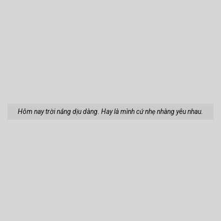
Hôm nay trời chuyển nắng vàng. Không biết anh có nàng nào hay
chưa?