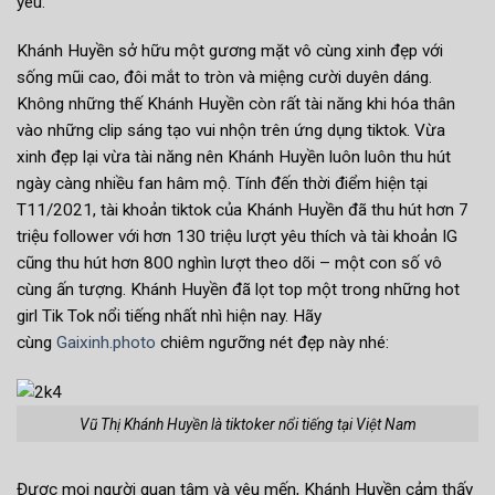
yêu.
Khánh Huyền sở hữu một gương mặt vô cùng xinh đẹp với
sống mũi cao, đôi mắt to tròn và miệng cười duyên dáng.
Không những thế Khánh Huyền còn rất tài năng khi hóa thân
vào những clip sáng tạo vui nhộn trên ứng dụng tiktok. Vừa
xinh đẹp lại vừa tài năng nên Khánh Huyền luôn luôn thu hút
ngày càng nhiều fan hâm mộ. Tính đến thời điểm hiện tại
T11/2021, tài khoản tiktok của Khánh Huyền đã thu hút hơn 7
triệu follower với hơn 130 triệu lượt yêu thích và tài khoản IG
cũng thu hút hơn 800 nghìn lượt theo dõi – một con số vô
cùng ấn tượng. Khánh Huyền đã lọt top một trong những hot
girl Tik Tok nổi tiếng nhất nhì hiện nay. Hãy
cùng
Gaixinh.photo
chiêm ngưỡng nét đẹp này nhé:
Vũ Thị Khánh Huyền là tiktoker nổi tiếng tại Việt Nam
Được mọi người quan tâm và yêu mến, Khánh Huyền cảm thấy