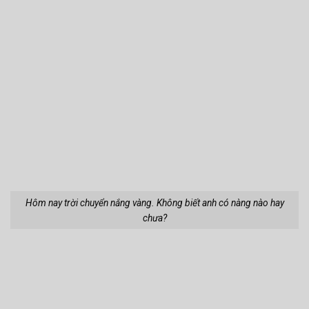
Người ta nói tình yêu phải trả giá, vậy yêu anh thì cần bao nhiêu?
Cuộc đời em là một phương trình. Nếu thiếu anh sẽ trở nên vô
nghiệm.
Ảnh sex khác:
Hot Girl Thả Thính
Ảnh Tiktoker 2k Quỳnh
Trứng Rán Cần Mỡ Lộ
Alee Sexy Mặc Bikini
Chân Dài “Khủng”
Khoe Dáng Gợi Cảm