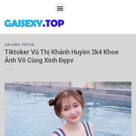
ẢNH SEX ĐỘNG, HÌNH SEX GIF
GÀI XINH TIKTOK
Tiktoker Vũ Thị Khánh Huyền 2k4 Khoe
Ảnh Vô Cùng Xinh Đẹpv