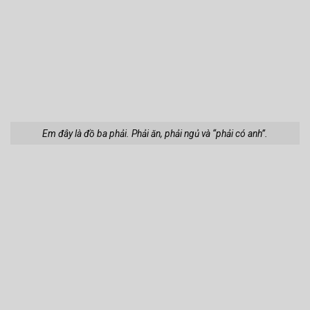
Ngày bé thích nhảy lò cò. Lớn lên lại thích hẹn hò với anh.