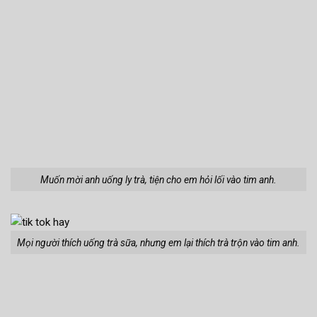
Muốn mời anh uống ly trà, tiện cho em hỏi lối vào tim anh.
Mọi người thích uống trà sữa, nhưng em lại thích trà trộn vào tim anh.
Chẳng cần nghiêng nước nghiêng thành. Chỉ cần nghiêng đủ lòng anh